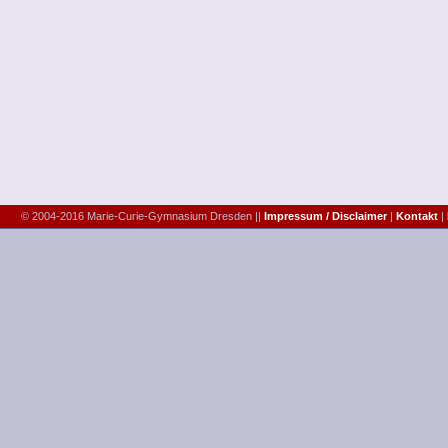
© 2004-2016 Marie-Curie-Gymnasium Dresden ||
Impressum / Disclaimer
|
Kontakt
|