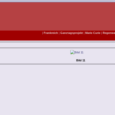
|
Frankreich
|
Ganztagsprojekt
|
Marie Curie
|
Regenwal
Bild 11